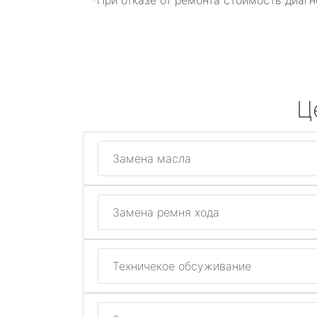
*При отказе от ремонта стоимость диагн
Ц
Замена масла
Замена ремня хода
Техничекое обсуживание