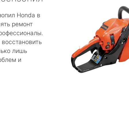
зопил Honda в
ять ремонт
рофессионалы.
 восстановить
лько лишь
облем и