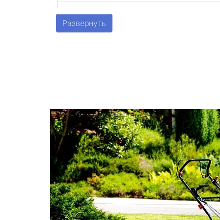
Шушары
Развернуть
Парголово
Металлострой
Стрельна
Песочный
Понтонный
Левашово
Лисий Нос
Репино