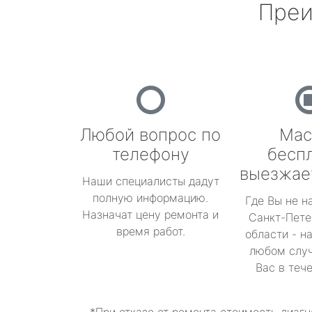
Преи
Любой вопрос по
Мас
телефону
бесп
выезжае
Наши специалисты дадут
полную информацию.
Где Вы не н
Назначат цену ремонта и
Санкт-Пете
время работ.
области - н
любом случ
Вас в теч