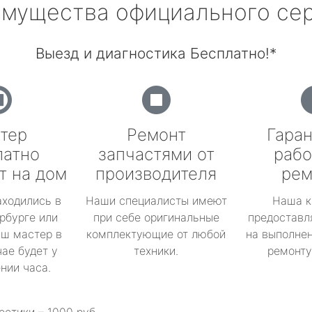
мущества официального се
Выезд и диагностика Бесплатно!*
тер
Ремонт
Гаран
латно
запчастями от
рабо
т на дом
производителя
рем
аходились в
Наши специалисты имеют
Наша к
рбурге или
при себе оригинальные
предоставл
аш мастер в
комплектующие от любой
на выполнен
ае будет у
техники.
ремонту 
ении часа.