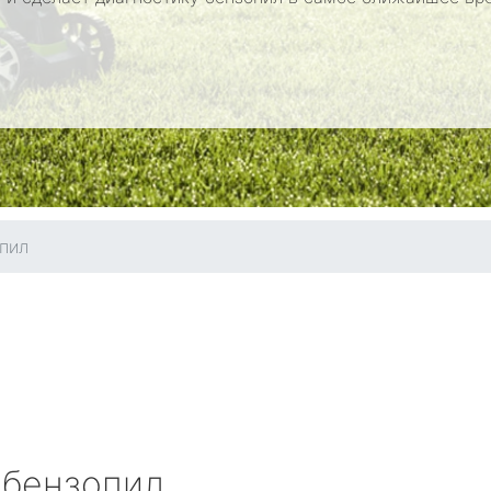
пил
 бензопил