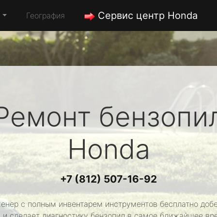
Сервис центр Honda
а
География
Ремонт бензопи
Honda
+7 (812) 507-16-92
енер с полным инвентарем инструментов бесплатно добе
 и сделает диагностику бензопил в самое ближайшее вр