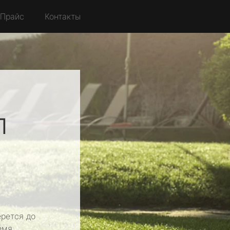
Прайс
Контакты
л
рется до
емя.