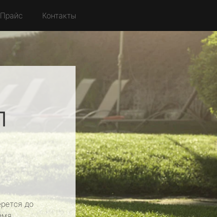
Прайс
Контакты
л
о
рется до
емя.