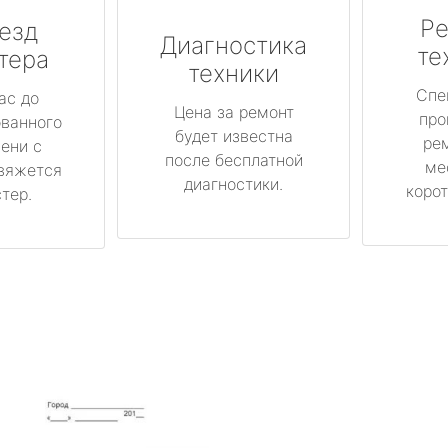
Ре
езд
Диагностика
те
тера
техники
Спе
ас до
Цена за ремонт
про
ованного
будет известна
ре
ени с
после бесплатной
ме
вяжется
диагностики.
корот
тер.