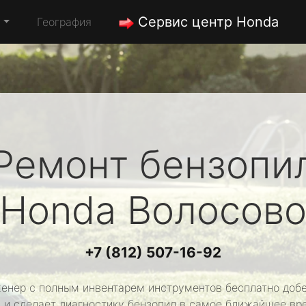
Сервис центр Honda
а
География
Ремонт бензопи
Honda
Волосов
+7 (812) 507-16-92
енер с полным инвентарем инструментов бесплатно добе
 и сделает диагностику бензопил в самое ближайшее вр