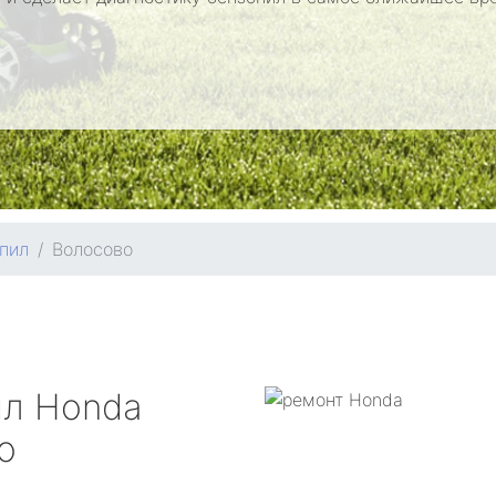
пил
Волосово
ил
Honda
о