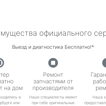
мущества официального се
Выезд и диагностика Бесплатно!*
тер
Ремонт
Гаран
латно
запчастями от
рабо
т на дом
производителя
рем
аходились в
Наши специалисты имеют
Наша к
рбурге или
при себе оригинальные
предоставл