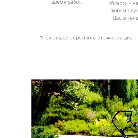
время работ.
области - н
любом случ
Вас в теч
*При отказе от ремонта стоимость диагн