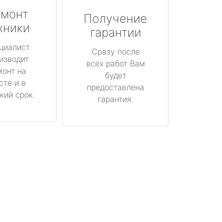
монт
Получение
хники
гарантии
циалист
Сразу после
изводит
всех работ Вам
монт на
будет
сте и в
предоставлена
кий срок.
гарантия.