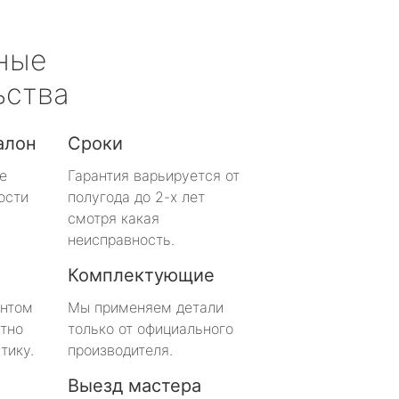
ные
ьства
алон
Сроки
е
Гарантия варьируется от
ости
полугода до 2-х лет
смотря какая
неисправность.
Комплектующие
онтом
Мы применяем детали
тно
только от официального
тику.
производителя.
Выезд мастера