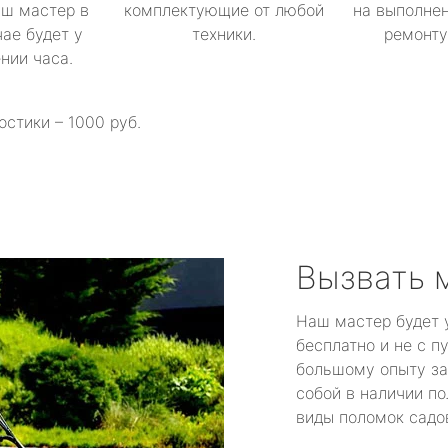
аш мастер в
комплектующие от любой
на выполнен
ае будет у
техники.
ремонту 
ении часа.
остики – 1000 руб.
Вызвать 
Наш мастер будет 
бесплатно и не с п
большому опыту за
собой в наличии по
виды поломок садов