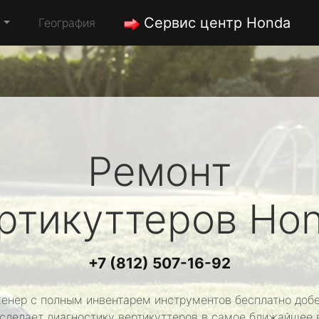
Сервис центр Honda
а
География
Ремонт
ртикуттеров
Ho
+7 (812) 507-16-92
енер с полным инвентарем инструментов бесплатно добе
 сделает диагностику вертикуттеров в самое ближайшее 