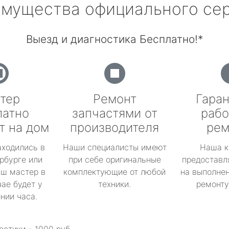
мущества официального се
Выезд и диагностика Бесплатно!*
тер
Ремонт
Гаран
латно
запчастями от
рабо
т на дом
производителя
рем
аходились в
Наши специалисты имеют
Наша к
рбурге или
при себе оригинальные
предоставл
аш мастер в
комплектующие от любой
на выполнен
ае будет у
техники.
ремонту 
ении часа.