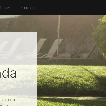
Прайс
Контакты
nda
рется до
время.