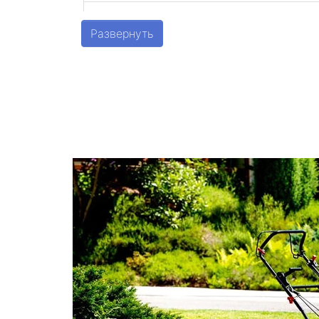
Шушары
Развернуть
Парголово
Металлострой
Стрельна
Песочный
Понтонный
Левашово
Лисий Нос
Репино