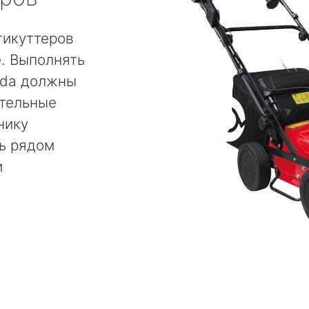
тикуттеров
. Выполнять
nda должны
тельные
нику
ь рядом
и