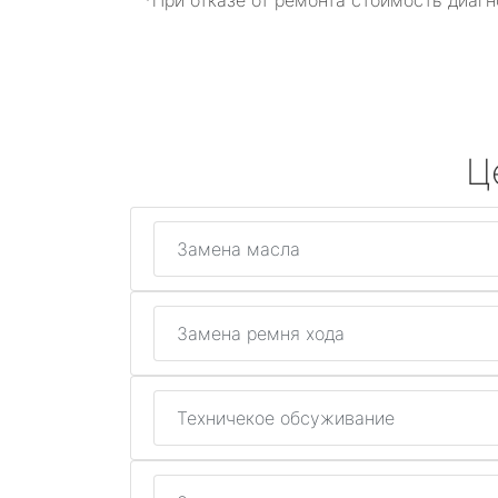
*При отказе от ремонта стоимость диагн
Ц
Замена масла
Замена ремня хода
Техничекое обсуживание