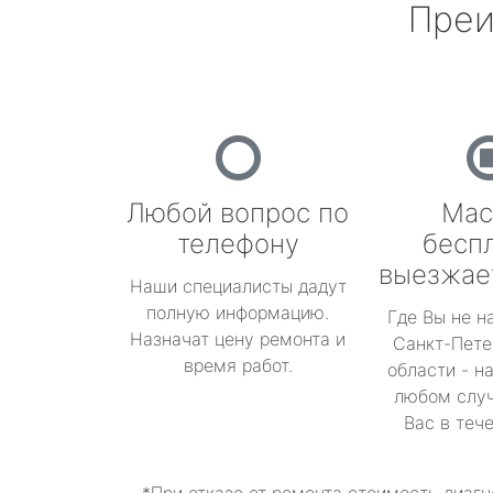
Преи
Любой вопрос по
Мас
телефону
бесп
выезжае
Наши специалисты дадут
полную информацию.
Где Вы не н
Назначат цену ремонта и
Санкт-Пете
время работ.
области - н
любом случ
Вас в теч