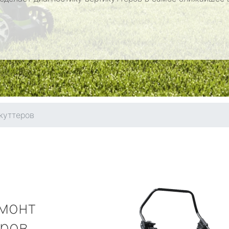
куттеров
монт
еров