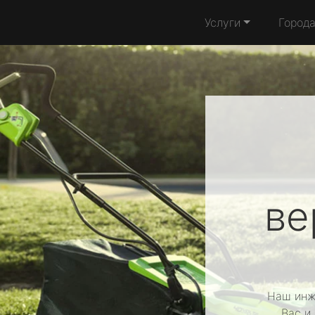
Услуги
Город
ве
Наш инж
Вас и