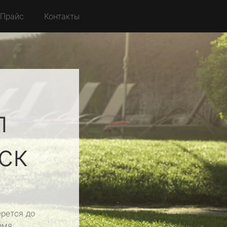
Прайс
Контакты
л
ск
рется до
емя.