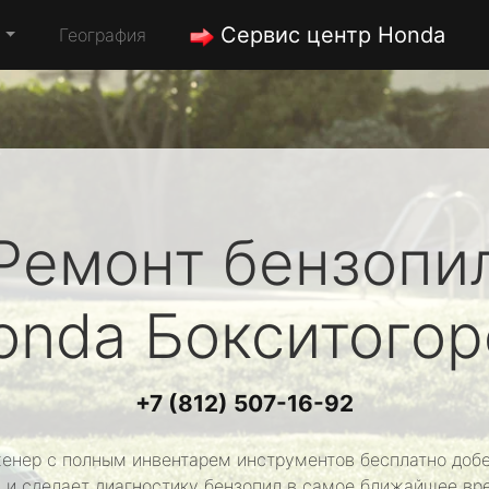
Сервис центр Honda
а
География
Ремонт бензопи
onda
Бокситогор
+7 (812) 507-16-92
енер с полным инвентарем инструментов бесплатно добе
 и сделает диагностику бензопил в самое ближайшее вр