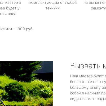
аш мастер в
комплектующие от любой
на выполнен
ае будет у
техники.
ремонту 
ении часа.
остики – 1000 руб.
Вызвать 
Наш мастер будет 
бесплатно и не с п
большому опыту за
собой в наличии по
виды поломок садов