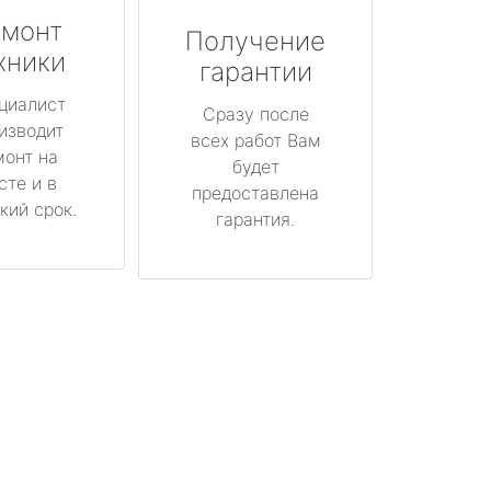
монт
Получение
хники
гарантии
циалист
Сразу после
изводит
всех работ Вам
монт на
будет
сте и в
предоставлена
кий срок.
гарантия.