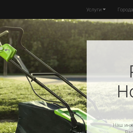
Услуги
Город
H
Наш инж
Вас