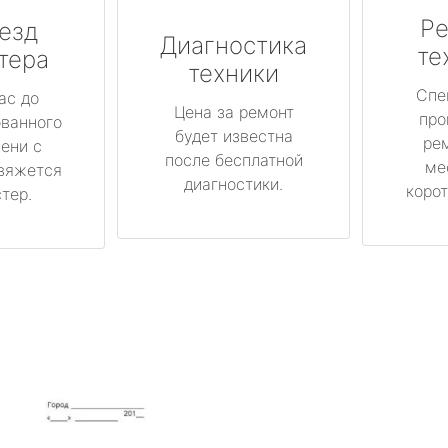
Ре
езд
Диагностика
те
тера
техники
Спе
ас до
Цена за ремонт
про
ованного
будет известна
ре
ени с
после бесплатной
ме
вяжется
диагностики.
корот
тер.