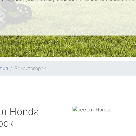
пил
Бокситогорск
ил
Honda
рск