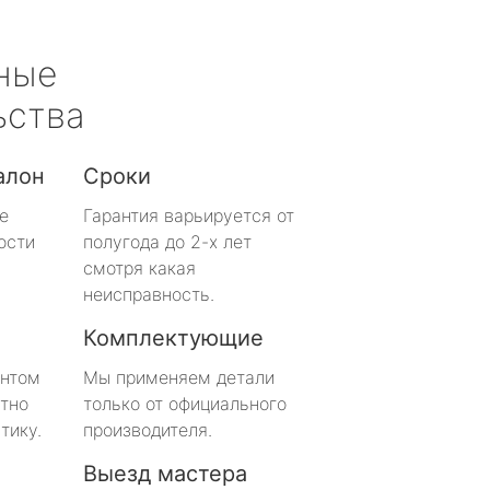
ные
ьства
алон
Сроки
е
Гарантия варьируется от
ости
полугода до 2-х лет
смотря какая
неисправность.
Комплектующие
онтом
Мы применяем детали
тно
только от официального
тику.
производителя.
Выезд мастера