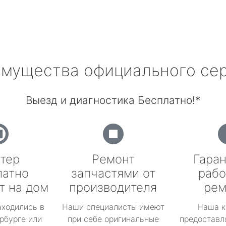
мущества официального се
Выезд и диагностика Бесплатно!*
тер
Ремонт
Гаран
латно
запчастями от
рабо
т на дом
производителя
рем
аходились в
Наши специалисты имеют
Наша к
рбурге или
при себе оригинальные
предоставл