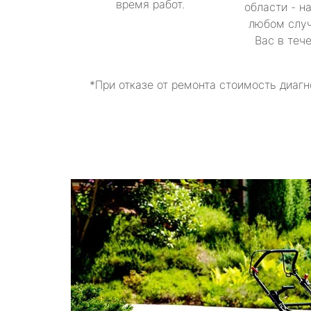
время работ.
области - н
любом случ
Вас в теч
*При отказе от ремонта стоимость диагн