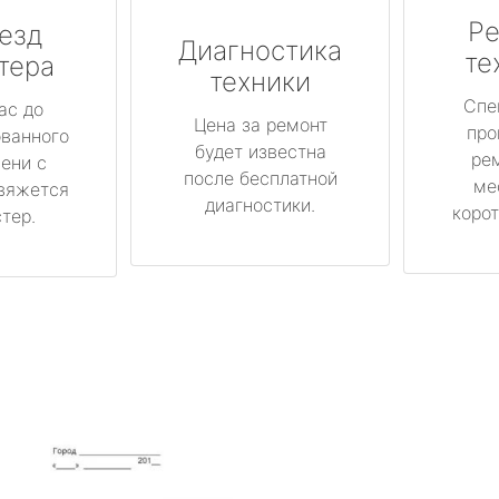
Ре
езд
Диагностика
те
тера
техники
Спе
ас до
Цена за ремонт
про
ованного
будет известна
ре
ени с
после бесплатной
ме
вяжется
диагностики.
корот
тер.