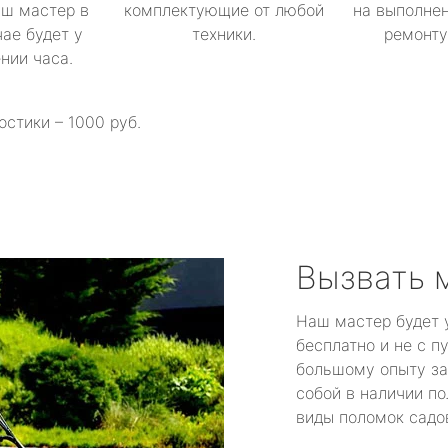
аш мастер в
комплектующие от любой
на выполнен
ае будет у
техники.
ремонту 
ении часа.
остики – 1000 руб.
Вызвать 
Наш мастер будет 
бесплатно и не с п
большому опыту за
собой в наличии по
виды поломок садов