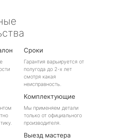
ные
ьства
алон
Сроки
е
Гарантия варьируется от
ости
полугода до 2-х лет
смотря какая
неисправность.
Комплектующие
онтом
Мы применяем детали
тно
только от официального
тику.
производителя.
Выезд мастера