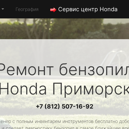
Сервис центр Honda
а
География
Ремонт бензопи
Honda
Приморс
+7 (812) 507-16-92
енер с полным инвентарем инструментов бесплатно добе
 и сделает диагностику бензопил в самое ближайшее вр