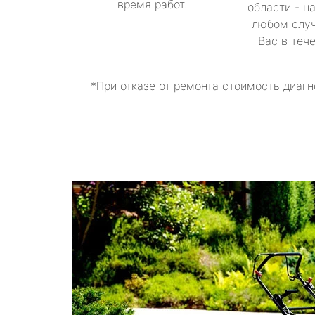
время работ.
области - н
любом случ
Вас в теч
*При отказе от ремонта стоимость диагн