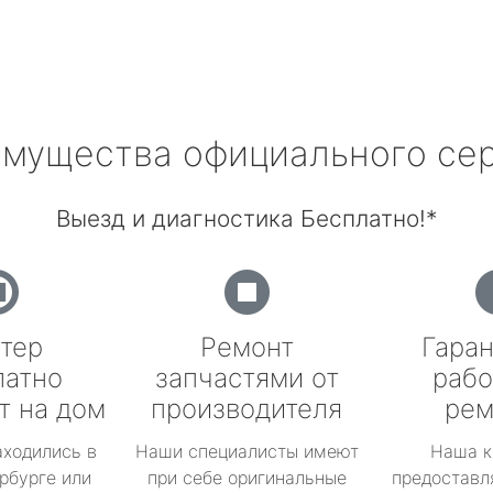
мущества официального се
Выезд и диагностика Бесплатно!*
тер
Ремонт
Гаран
латно
запчастями от
рабо
т на дом
производителя
рем
аходились в
Наши специалисты имеют
Наша к
рбурге или
при себе оригинальные
предоставл