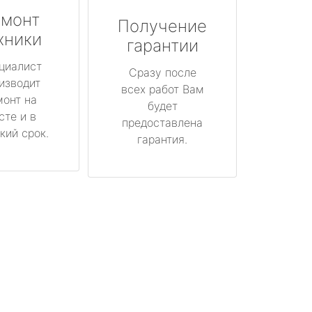
монт
Получение
хники
гарантии
циалист
Сразу после
изводит
всех работ Вам
монт на
будет
сте и в
предоставлена
кий срок.
гарантия.