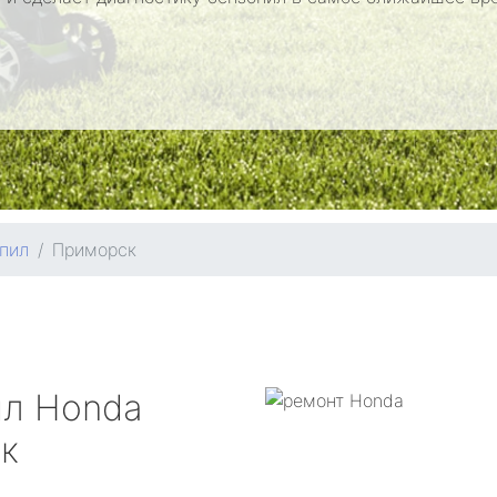
пил
Приморск
ил
Honda
к