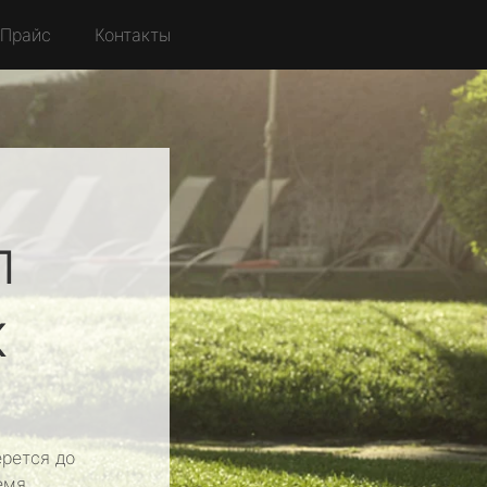
Прайс
Контакты
л
к
рется до
емя.