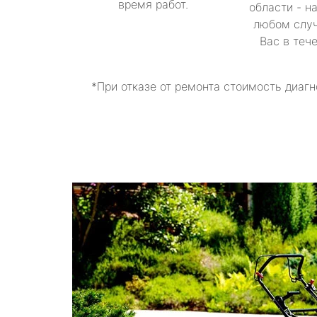
время работ.
области - н
любом случ
Вас в теч
*При отказе от ремонта стоимость диагн