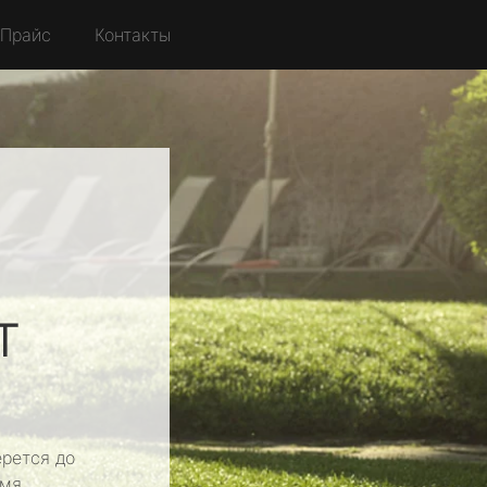
Прайс
Контакты
т
рется до
мя.