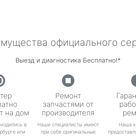
мущества официального се
Выезд и диагностика Бесплатно!*
тер
Ремонт
Гаран
латно
запчастями от
рабо
т на дом
производителя
рем
аходились в
Наши специалисты имеют
Наша к
рбурге или
при себе оригинальные
предоставл