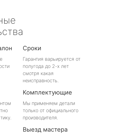
ные
ьства
алон
Сроки
е
Гарантия варьируется от
ости
полугода до 2-х лет
смотря какая
неисправность.
Комплектующие
онтом
Мы применяем детали
тно
только от официального
тику.
производителя.
Выезд мастера