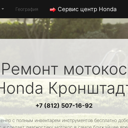
Сервис центр Honda
а
География
Ремонт мотокос
Honda
Кронштад
+7 (812) 507-16-92
енер с полным инвентарем инструментов бесплатно добе
с и сделает диагностику мотокос в самое ближайшее вре