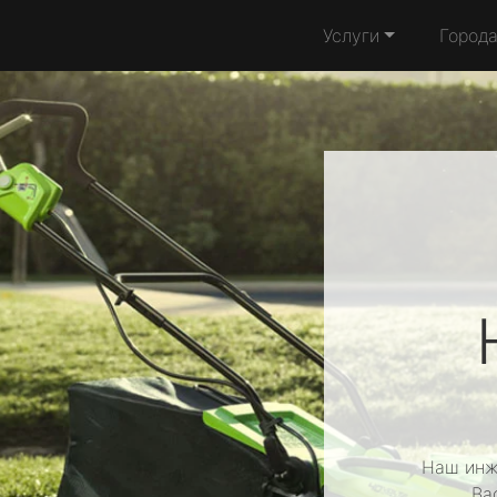
Услуги
Город
Наш инж
Ва