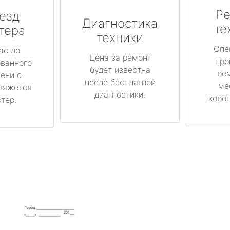
Ре
езд
Диагностика
те
тера
техники
Спе
ас до
Цена за ремонт
про
ованного
будет известна
ре
ени с
после бесплатной
ме
вяжется
диагностики.
корот
тер.