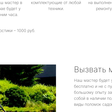
аш мастер в
комплектующие от любой
на выполнен
ае будет у
техники.
ремонту 
ении часа.
остики – 1000 руб.
Вызвать 
Наш мастер будет 
бесплатно и не с п
большому опыту за
собой в наличии по
виды поломок садов