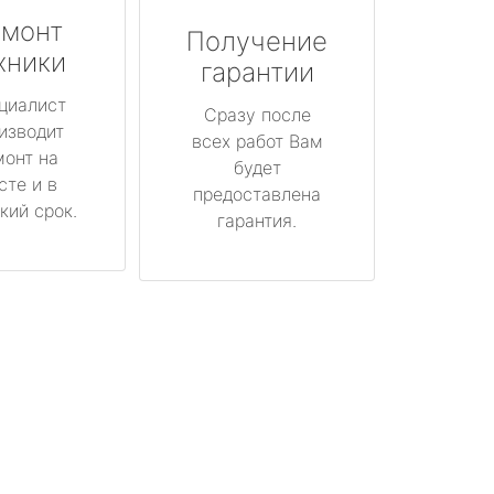
монт
Получение
хники
гарантии
циалист
Сразу после
изводит
всех работ Вам
монт на
будет
сте и в
предоставлена
кий срок.
гарантия.