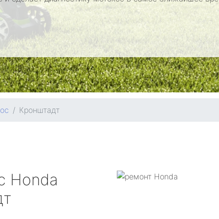
кос
Кронштадт
ос
Honda
дт