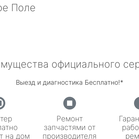
е Поле
мущества официального се
Выезд и диагностика Бесплатно!*
тер
Ремонт
Гаран
латно
запчастями от
рабо
т на дом
производителя
рем