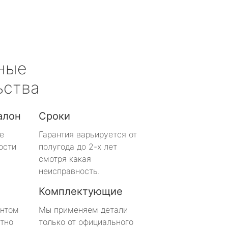
ные
ьства
алон
Сроки
е
Гарантия варьируется от
ости
полугода до 2-х лет
смотря какая
неисправность.
Комплектующие
онтом
Мы применяем детали
тно
только от официального