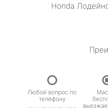
Honda
Лодейно
Преи
Любой вопрос по
Мас
телефону
бесп
выезжае