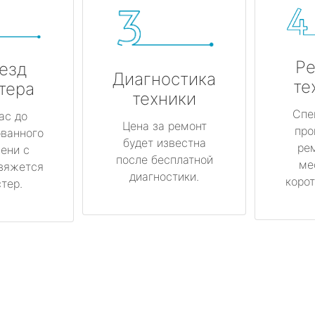
Ре
езд
Диагностика
те
тера
техники
Спе
ас до
Цена за ремонт
про
ованного
будет известна
ре
ени с
после бесплатной
ме
вяжется
диагностики.
корот
тер.