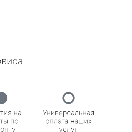
рвиса
тия на
Универсальная
ты по
оплата наших
онту
услуг