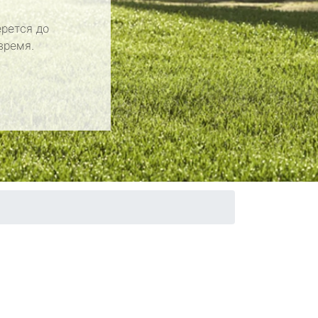
рется до
время.