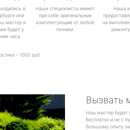
аходились в
Наши специалисты имеют
Наша к
рбурге или
при себе оригинальные
предоставл
аш мастер в
комплектующие от любой
на выполнен
ае будет у
техники.
ремонту 
ении часа.
остики – 1000 руб.
Вызвать 
Наш мастер будет 
бесплатно и не с п
большому опыту за