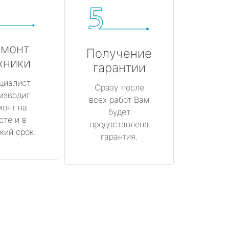
монт
Получение
хники
гарантии
циалист
Сразу после
изводит
всех работ Вам
монт на
будет
сте и в
предоставлена
кий срок.
гарантия.