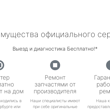
мущества официального се
Выезд и диагностика Бесплатно!*
тер
Ремонт
Гаран
латно
запчастями от
рабо
т на дом
производителя
рем
аходились в
Наши специалисты имеют
Наша к
рбурге или
при себе оригинальные
предоставл