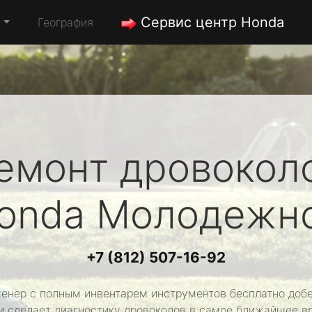
Сервис центр Honda
а
География
емонт дровокол
onda
Молодежн
+7 (812) 507-16-92
енер с полным инвентарем инструментов бесплатно добе
и сделает диагностику дровоколов в самое ближайшее в