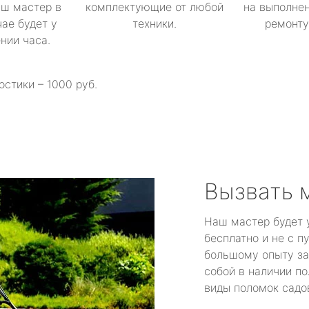
аш мастер в
комплектующие от любой
на выполнен
ае будет у
техники.
ремонту 
ении часа.
остики – 1000 руб.
Вызвать 
Наш мастер будет 
бесплатно и не с п
большому опыту за
собой в наличии по
виды поломок садов