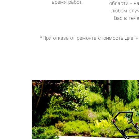
время работ.
области - н
любом случ
Вас в теч
*При отказе от ремонта стоимость диагн