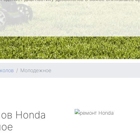
колов
Молодежное
лов
Honda
ное