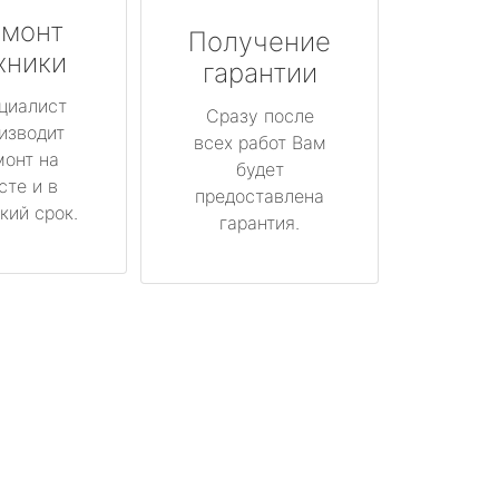
монт
Получение
хники
гарантии
циалист
Сразу после
изводит
всех работ Вам
монт на
будет
сте и в
предоставлена
кий срок.
гарантия.