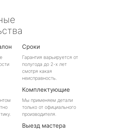
ные
ьства
алон
Сроки
е
Гарантия варьируется от
ости
полугода до 2-х лет
смотря какая
неисправность.
Комплектующие
онтом
Мы применяем детали
тно
только от официального
тику.
производителя.
Выезд мастера