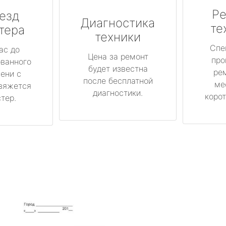
Ре
езд
Диагностика
те
тера
техники
Спе
ас до
Цена за ремонт
про
ованного
будет известна
ре
ени с
после бесплатной
ме
вяжется
диагностики.
корот
тер.