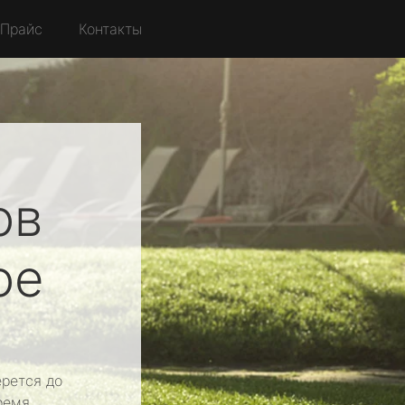
Прайс
Контакты
ов
ое
рется до
ремя.