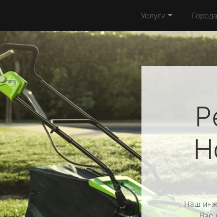
Услуги
Город
Р
H
Наш инж
Вас 