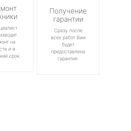
монт
Получение
хники
гарантии
циалист
Сразу после
изводит
всех работ Вам
монт на
будет
сте и в
предоставлена
кий срок.
гарантия.