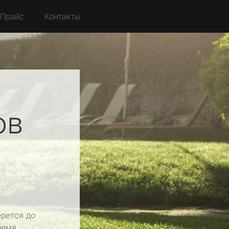
Прайс
Контакты
ов
рется до
ремя.