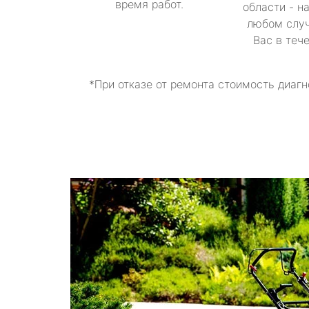
время работ.
области - н
любом случ
Вас в теч
*При отказе от ремонта стоимость диагн