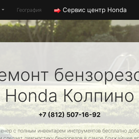
Сервис центр Honda
а
География
емонт бензорез
Honda
Колпино
+7 (812) 507-16-92
енер с полным инвентарем инструментов бесплатно добе
и сделает диагностику бензорезов в самое ближайшее в