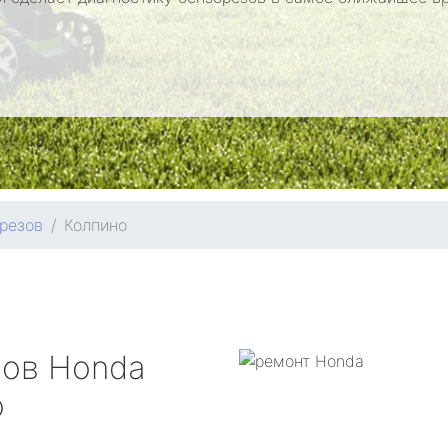
резов
Колпино
зов
Honda
о