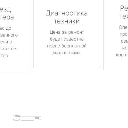
Ре
езд
Диагностика
те
тера
техники
Спе
ас до
Цена за ремонт
про
ованного
будет известна
ре
ени с
после бесплатной
ме
вяжется
диагностики.
корот
тер.