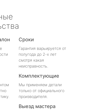
ные
ьства
алон
Сроки
е
Гарантия варьируется от
ости
полугода до 2-х лет
смотря какая
неисправность.
Комплектующие
онтом
Мы применяем детали
тно
только от официального
тику.
производителя.
Выезд мастера