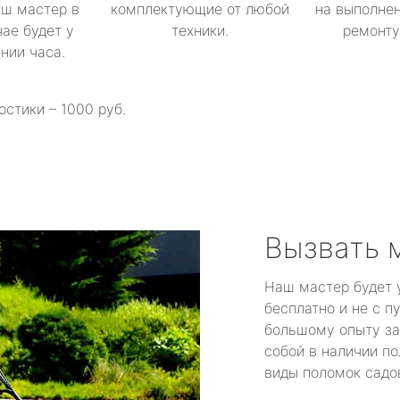
аш мастер в
комплектующие от любой
на выполнен
ае будет у
техники.
ремонту 
ении часа.
остики – 1000 руб.
Вызвать 
Наш мастер будет 
бесплатно и не с п
большому опыту за
собой в наличии по
виды поломок садов