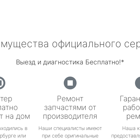
мущества официального се
Выезд и диагностика Бесплатно!*
тер
Ремонт
Гаран
латно
запчастями от
рабо
т на дом
производителя
рем
аходились в
Наши специалисты имеют
Наша к
рбурге или
при себе оригинальные
предоставл