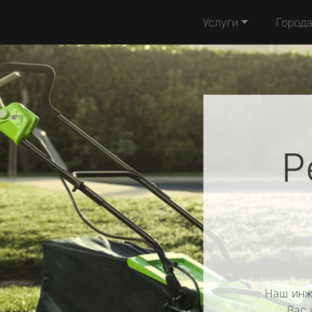
Услуги
Город
Р
Наш инж
Вас 