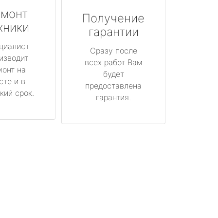
монт
Получение
хники
гарантии
циалист
Сразу после
изводит
всех работ Вам
монт на
будет
сте и в
предоставлена
кий срок.
гарантия.