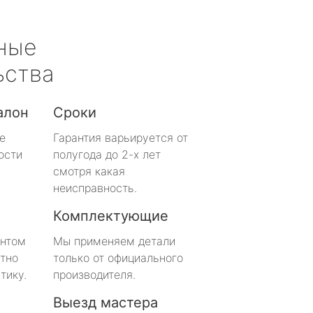
ные
ьства
алон
Сроки
е
Гарантия варьируется от
ости
полугода до 2-х лет
смотря какая
неисправность.
Комплектующие
онтом
Мы применяем детали
тно
только от официального
тику.
производителя.
Выезд мастера