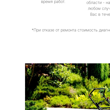
время работ.
области - н
любом случ
Вас в теч
*При отказе от ремонта стоимость диагн