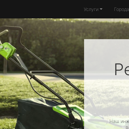
Услуги
Город
Р
Наш инж
В