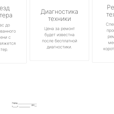
Ре
езд
Диагностика
те
тера
техники
Спе
ас до
Цена за ремонт
про
ованного
будет известна
ре
ени с
после бесплатной
ме
вяжется
диагностики.
корот
тер.