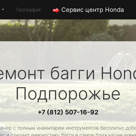
Сервис центр Honda
а
География
емонт багги
Hon
Подпорожье
+7 (812) 507-16-92
енер с полным инвентарем инструментов бесплатно добе
ас и сделает диагностику багги в самое ближайшее врем