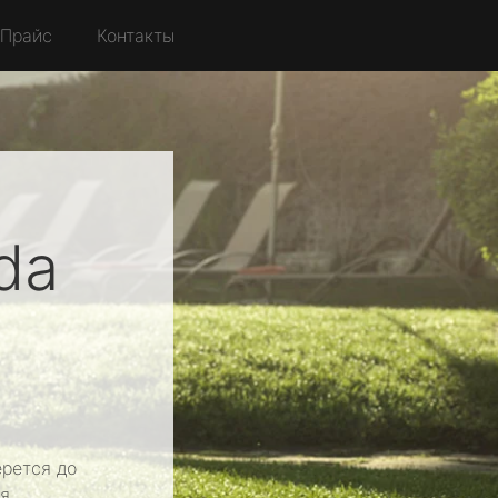
Прайс
Контакты
da
рется до
я.