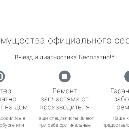
мущества официального се
Выезд и диагностика Бесплатно!*
тер
Ремонт
Гаран
латно
запчастями от
рабо
т на дом
производителя
рем
аходились в
Наши специалисты имеют
Наша к
рбурге или
при себе оригинальные
предоставл