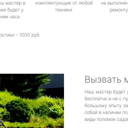
аш мастер в
комплектующие от любой
на выполнен
ае будет у
техники.
ремонту 
ении часа.
остики – 1000 руб.
Вызвать 
Наш мастер будет 
бесплатно и не с п
большому опыту за
собой в наличии по
виды поломок садов