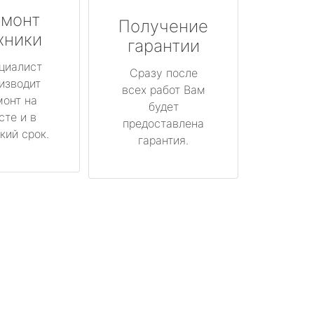
монт
Получение
хники
гарантии
циалист
Сразу после
изводит
всех работ Вам
монт на
будет
сте и в
предоставлена
кий срок.
гарантия.