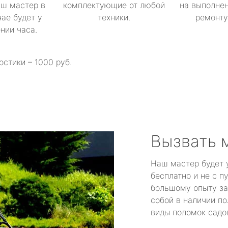
аш мастер в
комплектующие от любой
на выполнен
ае будет у
техники.
ремонту 
ении часа.
остики – 1000 руб.
Вызвать 
Наш мастер будет 
бесплатно и не с п
большому опыту за
собой в наличии по
виды поломок садов