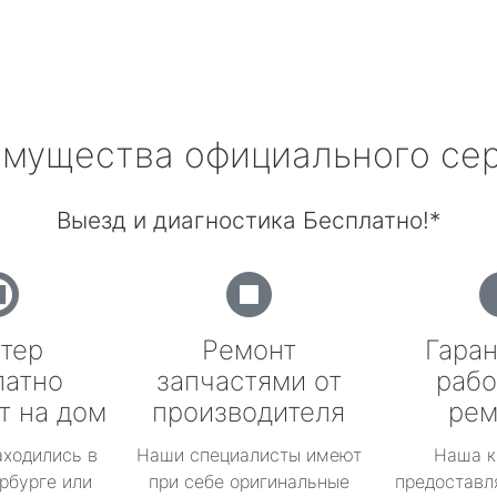
мущества официального се
Выезд и диагностика Бесплатно!*
тер
Ремонт
Гаран
латно
запчастями от
рабо
т на дом
производителя
рем
аходились в
Наши специалисты имеют
Наша к
рбурге или
при себе оригинальные
предоставл