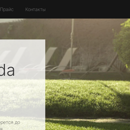
Прайс
Контакты
da
рется до
я.