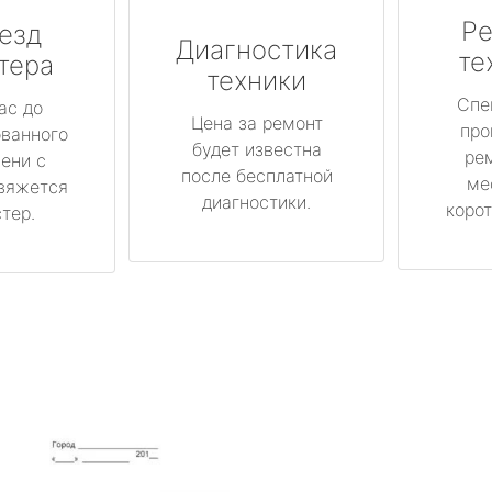
Ре
езд
Диагностика
те
тера
техники
Спе
ас до
Цена за ремонт
про
ованного
будет известна
ре
ени с
после бесплатной
ме
вяжется
диагностики.
корот
тер.