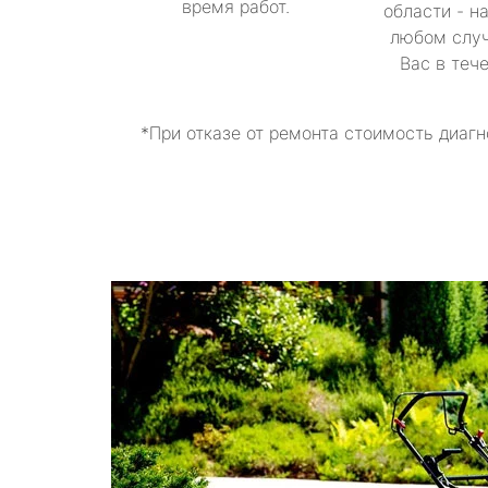
время работ.
области - н
любом случ
Вас в теч
*При отказе от ремонта стоимость диагн