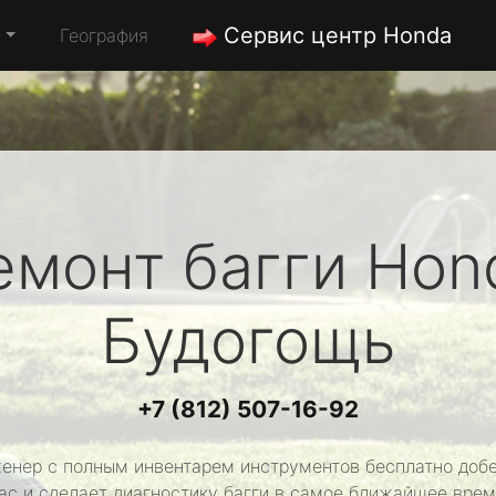
Сервис центр Honda
а
География
емонт багги
Hon
Будогощь
+7 (812) 507-16-92
енер с полным инвентарем инструментов бесплатно добе
ас и сделает диагностику багги в самое ближайшее врем