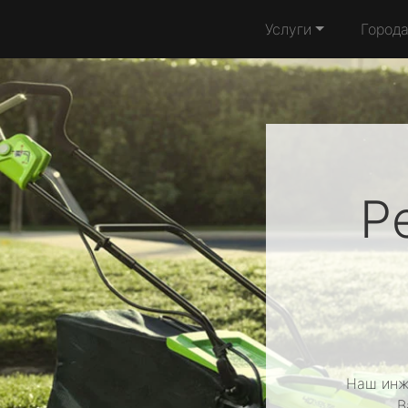
Услуги
Город
Р
Наш инж
В