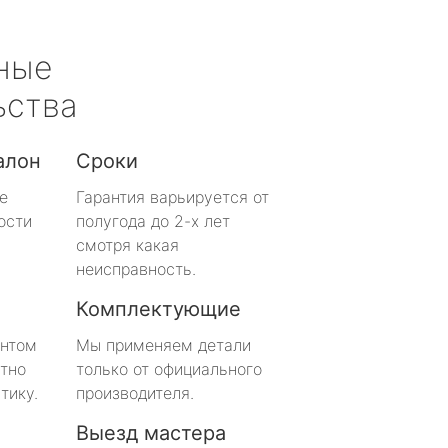
ные
ьства
алон
Сроки
е
Гарантия варьируется от
ости
полугода до 2-х лет
смотря какая
неисправность.
Комплектующие
онтом
Мы применяем детали
тно
только от официального
тику.
производителя.
Выезд мастера