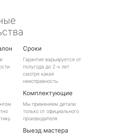
ные
ьства
алон
Сроки
е
Гарантия варьируется от
ости
полугода до 2-х лет
смотря какая
неисправность.
Комплектующие
онтом
Мы применяем детали
тно
только от официального
тику.
производителя.
Выезд мастера