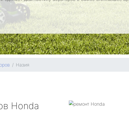
оров
Назия
ров
Honda