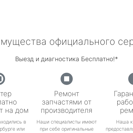
мущества официального се
Выезд и диагностика Бесплатно!*
тер
Ремонт
Гаран
латно
запчастями от
рабо
т на дом
производителя
рем
аходились в
Наши специалисты имеют
Наша к
рбурге или
при себе оригинальные
предоставл