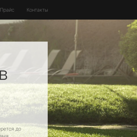
Прайс
Контакты
в
рется до
емя.