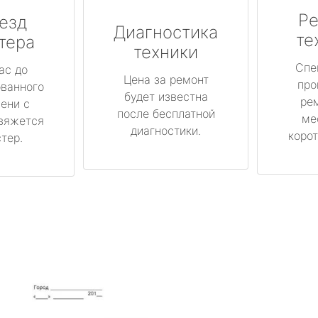
Ре
езд
Диагностика
те
тера
техники
Спе
ас до
Цена за ремонт
про
ованного
будет известна
ре
ени с
после бесплатной
ме
вяжется
диагностики.
корот
тер.