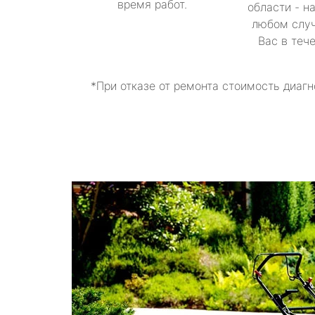
время работ.
области - н
любом случ
Вас в теч
*При отказе от ремонта стоимость диагн