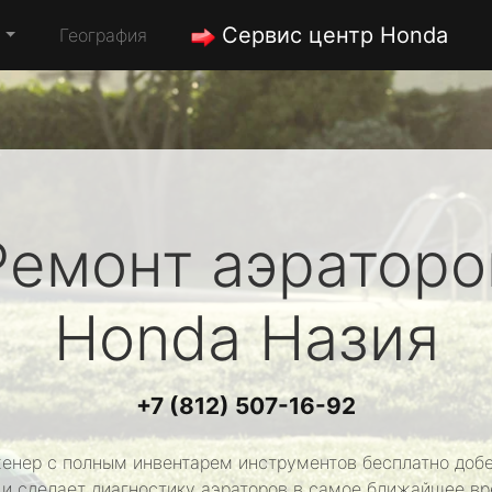
Сервис центр Honda
а
География
Ремонт аэраторо
Honda
Назия
+7 (812) 507-16-92
енер с полным инвентарем инструментов бесплатно добе
 и сделает диагностику аэраторов в самое ближайшее вр