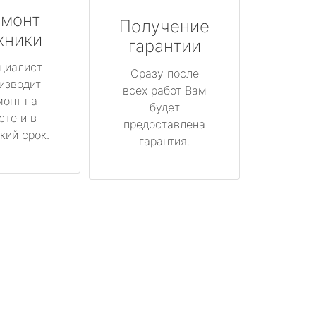
монт
Получение
хники
гарантии
циалист
Сразу после
изводит
всех работ Вам
монт на
будет
сте и в
предоставлена
кий срок.
гарантия.