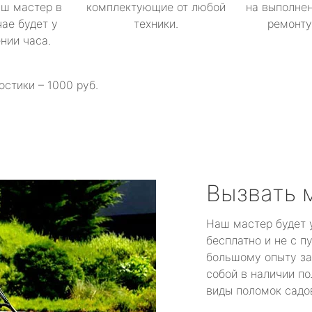
аш мастер в
комплектующие от любой
на выполнен
ае будет у
техники.
ремонту 
ении часа.
остики – 1000 руб.
Вызвать 
Наш мастер будет 
бесплатно и не с п
большому опыту за
собой в наличии по
виды поломок садов